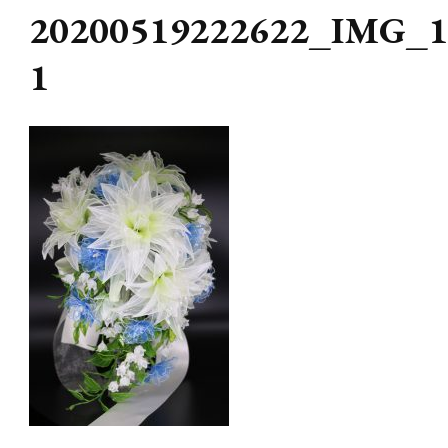
20200519222622_IMG_1
1